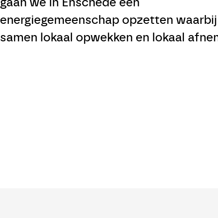
gaan we in Enschede een
Duurzame opwek
energiegemeenschap opzetten waarbij
samen lokaal opwekken en lokaal afn
Over ons
Contact
INLOGGEN
INSCHRIJVEN NIEUWSBRIEF