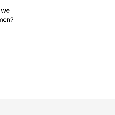
 we
emen?
STAP NU OVER