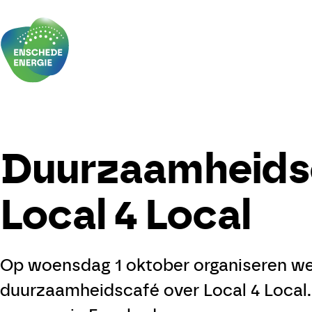
Skip to the content
Nieuws
Duurzaamheids
Agenda
Local 4 Local
Verduurzamen
Doe mee!
Op woensdag 1 oktober organiseren w
duurzaamheidscafé over Local 4 Local
Leden