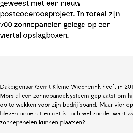
geweest met een nieuw
Duurzame opwek
postcoderoosproject. In totaal zijn
700 zonnepanelen gelegd op een
Over ons
viertal opslagboxen.
Contact
INLOGGEN
INSCHRIJVEN NIEUWSBRIEF
Dakeigenaar Gerrit Kleine Wiecherink heeft in 2
Mors al een zonnepaneelsysteem geplaatst om h
op te wekken voor zijn bedrijfspand. Maar vier o
bleven onbenut en dat is toch wel zonde, want 
zonnepanelen kunnen plaatsen?