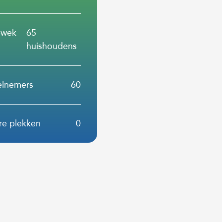
pwek
65
huishoudens
elnemers
60
re plekken
0