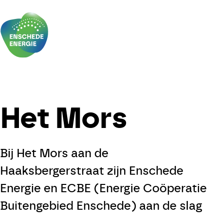
Skip to the content
Nieuws
Het Mors
Agenda
Verduurzamen
Bij
Het Mors
aan de
Haaksbergerstraat zijn Enschede
Doe mee!
Energie en ECBE (Energie Coöperatie
Leden
Buitengebied Enschede) aan de slag