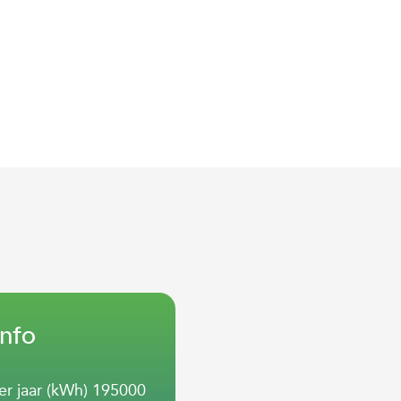
info
er jaar (kWh)
195000