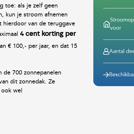
 toe: als je zelf geen
n, kun je stroom afnemen
Stroomo
rt hierdoor van de teruggave
voor
aximaal
4 cent korting per
n € 100,- per jaar, en dat 15
Aantal de
en de 700 zonnepanelen
Beschikba
van dit zonnedak. Ze
, ook wel