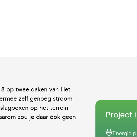
STAP NU OVER
018 op twee daken van Het
iermee zelf genoeg stroom
pslagboxen op het terrein
Project 
waarom zou je daar óók geen
Energie p