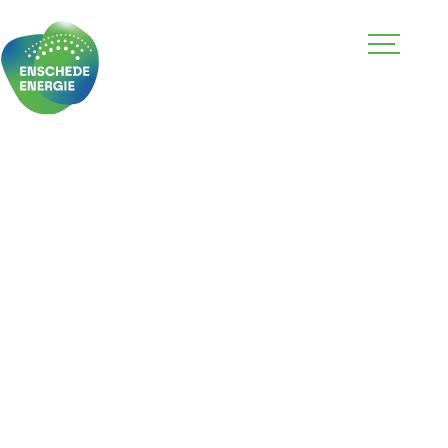
Skip to the content
CLOSE
MENU
Nieuws
Agenda
Verduurzamen
Doe mee!