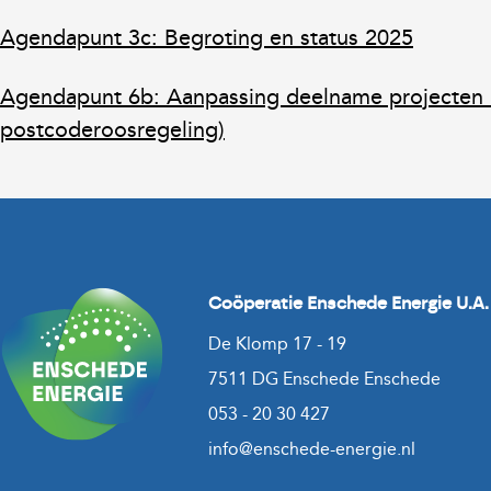
Agendapunt 3c: Begroting en status 2025
Agendapunt 6b: Aanpassing deelname projecten R
postcoderoosregeling)
Coöperatie Enschede Energie U.A.
De Klomp 17 - 19
7511 DG Enschede Enschede
053 - 20 30 427
info@enschede-energie.nl