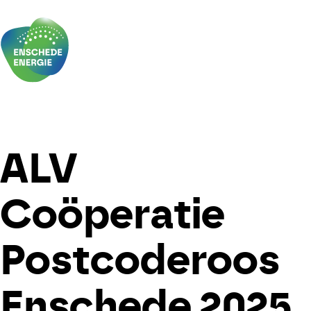
Skip to the content
Nieuws
ALV
Agenda
Coöperatie
Verduurzamen
Postcoderoos
Doe mee!
Leden
Enschede 2025