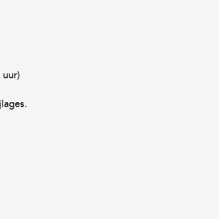
 uur)
jlages.